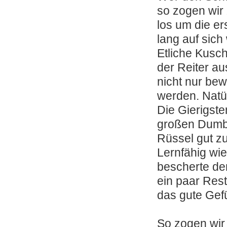
so zogen wir
los um die er
lang auf sich 
Etliche Kusch
der Reiter au
nicht nur be
werden. Natü
Die Gierigst
großen Dumbo
Rüssel gut z
Lernfähig wi
bescherte de
ein paar Res
das gute Gefüh
So zogen wir 