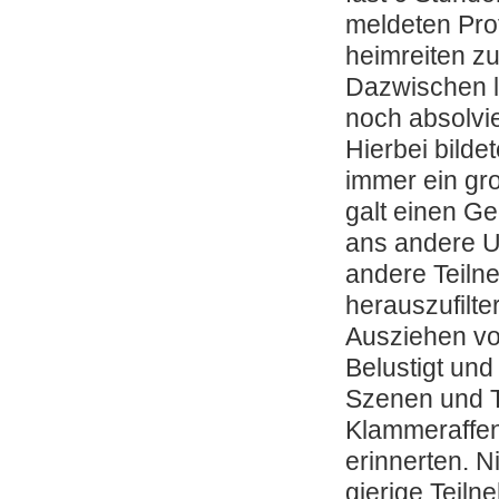
meldeten Pro
heimreiten z
Dazwischen la
noch absolvie
Hierbei bild
immer ein gr
galt einen G
ans andere U
andere Teilne
herauszufilte
Ausziehen v
Belustigt und
Szenen und T
Klammeraffen,
erinnerten. N
gierige Teiln