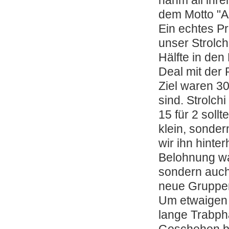
nahm all ihr
dem Motto "A
Ein echtes Pr
unser Strolc
Hälfte in den
Deal mit der
Ziel waren 3
sind. Strolch
15 für 2 soll
klein, sonder
wir ihn hinte
Belohnung war
sondern auch 
neue Gruppen
Um etwaigen 
lange Trabph